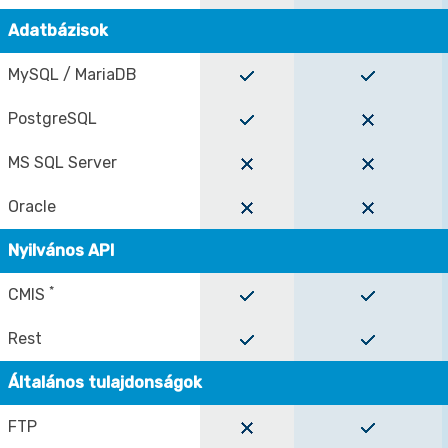
Adatbázisok
MySQL / MariaDB
PostgreSQL
MS SQL Server
Oracle
Nyilvános API
*
CMIS
Rest
Általános tulajdonságok
FTP