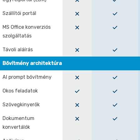
Szállítói portál
MS Office konverziós
szolgáltatás
Távoli aláírás
Bővítmény architektúra
AI prompt bővítmény
Okos feladatok
Szövegkinyerők
Dokumentum
konvertálók