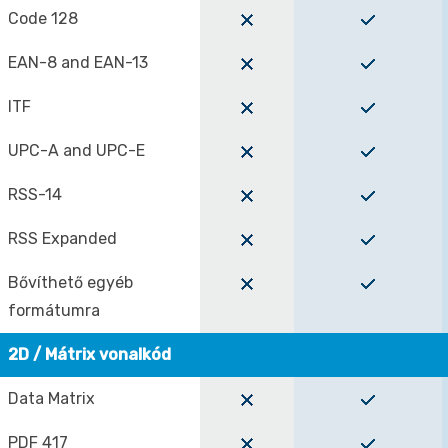
Code 128
EAN-8 and EAN-13
ITF
UPC-A and UPC-E
RSS-14
RSS Expanded
Bővíthető egyéb
formátumra
2D / Mátrix vonalkód
Data Matrix
PDF 417