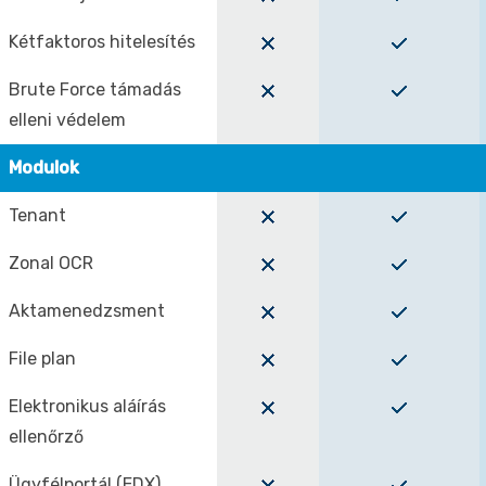
Kétfaktoros hitelesítés
Brute Force támadás
elleni védelem
Modulok
Tenant
Zonal OCR
Aktamenedzsment
File plan
Elektronikus aláírás
ellenőrző
Ügyfélportál (EDX)