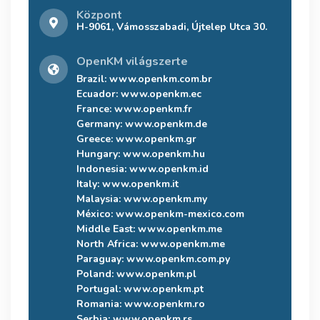
Központ
H-9061, Vámosszabadi, Újtelep Utca 30.
OpenKM világszerte
Brazil:
www.openkm.com.br
Ecuador:
www.openkm.ec
France:
www.openkm.fr
Germany:
www.openkm.de
Greece:
www.openkm.gr
Hungary:
www.openkm.hu
Indonesia:
www.openkm.id
Italy:
www.openkm.it
Malaysia:
www.openkm.my
México:
www.openkm-mexico.com
Middle East:
www.openkm.me
North Africa:
www.openkm.me
Paraguay:
www.openkm.com.py
Poland:
www.openkm.pl
Portugal:
www.openkm.pt
Romania:
www.openkm.ro
Serbia:
www.openkm.rs