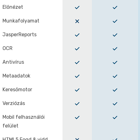
Előnézet
Munkafolyamat
JasperReports
OCR
Antivírus
Metaadatok
Keresőmotor
Verziózás
Mobil felhasználói
felület
HTML5 Fogd & vidd