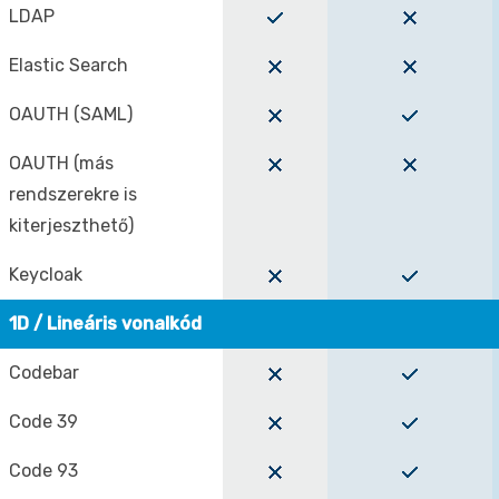
LDAP
Elastic Search
OAUTH (SAML)
OAUTH (más
rendszerekre is
kiterjeszthető)
Keycloak
1D / Lineáris vonalkód
Codebar
Code 39
Code 93