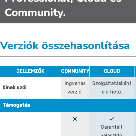
Community.
Verziók összehasonlítása
JELLEMZŐK
COMMUNITY
CLOUD
Ingyenes
Szolgáltatásként
Kinek szól
verzió.
elérhető.
Támogatás
Garantált
válaszidő.