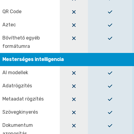
QR Code
Aztec
Bővíthető egyéb
formátumra
Mesterséges intelligencia
AI modellek
Adatrögzítés
Metaadat rögzítés
Szövegkinyerés
Dokumentum
azonosítás