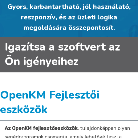
Gyors
,
karbantartható
,
jól használató
,
reszponzív
,
és az üzleti logika
megoldására összepontosít
.
Igazítsa a szoftvert az
Ön igényeihez
OpenKM Fejlesztői
eszközök
Az OpenKM fejlesztőeszközök
, tulajdonképpen olyan
segédprogramok csomagja, amely lehetővé teszi a