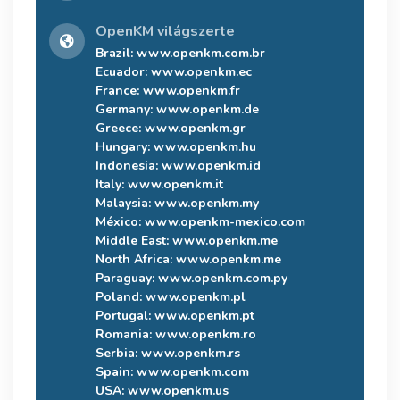
OpenKM világszerte
Brazil:
www.openkm.com.br
Ecuador:
www.openkm.ec
France:
www.openkm.fr
Germany:
www.openkm.de
Greece:
www.openkm.gr
Hungary:
www.openkm.hu
Indonesia:
www.openkm.id
Italy:
www.openkm.it
Malaysia:
www.openkm.my
México:
www.openkm-mexico.com
Middle East:
www.openkm.me
North Africa:
www.openkm.me
Paraguay:
www.openkm.com.py
Poland:
www.openkm.pl
Portugal:
www.openkm.pt
Romania:
www.openkm.ro
Serbia:
www.openkm.rs
Spain:
www.openkm.com
USA:
www.openkm.us